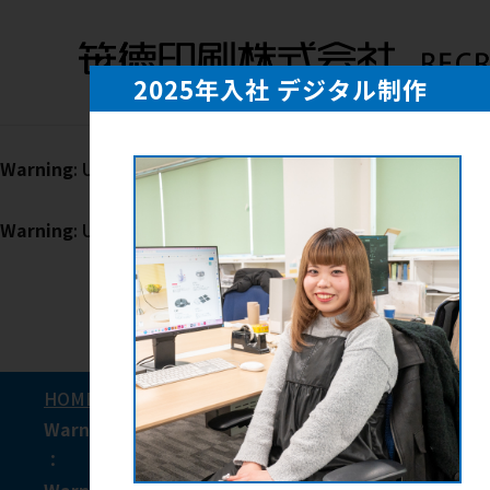
Warning
: Trying to access array offset on null in
/home/xs1
2025年入社 デジタル制作
Warning
: Trying to access array offset on null in
/home/xs1
Warning
: Undefined variable $post_id in
/home/xs168449/
Warning
: Undefined variable $popup_contents in
/home/x
HOME
/
募集要項
/
Warning
: Undefined variable $bunrui in
/home/xs1684
：