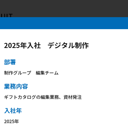
68449/sasatoku-saiyou.com/public_html/wp-content/the
68449/sasatoku-saiyou.com/public_html/wp-content/the
2025年入社 デジタル制作
sasatoku-saiyou.com/public_html/wp-content/themes/th
s168449/sasatoku-saiyou.com/public_html/wp-content/t
部署
制作グループ 編集チーム
業務内容
ギフトカタログの編集業務、資材発注
入社年
49/sasatoku-saiyou.com/public_html/wp-content/themes
2025年