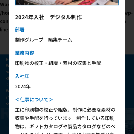
Warning
: Undefined variable $popup_contents in
/home/xs168449/sasatoku-saiyou.com/public_html/wp-
2024年入社 デジタル制作
content/themes/the-thor-child/single-senpai.php
on
line
48
部署
制作グループ 編集チーム
業務内容
HOME
/
募集要項
/
印刷物の校正・組版・素材の収集と手配
Warning
: Undefined variable $bunrui in
/home/xs168449/sasatoku-
saiyou.com/public_html/wp-content/themes/the-thor-
入社年
child/single-senpai.php
on line
65
：
2024年
Warning
: Undefined variable $shokushu in
/home/xs168449/sasatoku-saiyou.com/public_html/wp-
＜仕事について＞
content/themes/the-thor-child/single-senpai.php
on line
65
RECRUIT
主に印刷物の校正や組版、制作に必要な素材の
収集や手配を行っています。制作している印刷
募集要項
物は、ギフトカタログや製品カタログなどのペ
RECRUIT