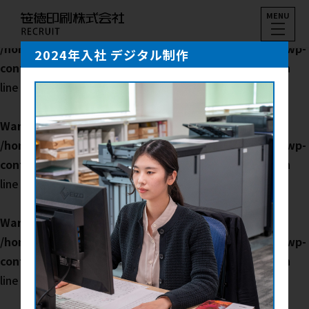
MENU
Warning
: Trying to access array offset on null in
/home/xs168449/sasatoku-saiyou.com/public_html/wp-
2024年入社 デジタル制作
content/themes/the-thor-child/single-senpai.php
on
line
31
Warning
: Trying to access array offset on null in
/home/xs168449/sasatoku-saiyou.com/public_html/wp-
content/themes/the-thor-child/single-senpai.php
on
line
32
Warning
: Undefined variable $post_id in
/home/xs168449/sasatoku-saiyou.com/public_html/wp-
content/themes/the-thor-child/single-senpai.php
on
line
42